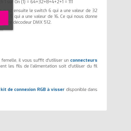
ch 1 sur On (1) = 64+32+8+4+2+1 = 111
s avez ensuite le switch 6 qui a une valeur de 32
witch 5 qui a une valeur de 16. Ce qui nous donne
 à notre décodeur DMX 512.
emelle, il vous suffit d'utiliser un
connecteurs
 les fils de l'alimentation soit d'utiliser du fil
n
kit de connexion RGB à visser
disponible dans