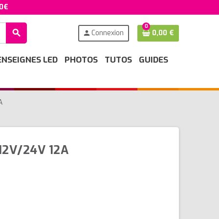
50€
0
search
Connexion
0,00 €
person
ENSEIGNES LED
PHOTOS
TUTOS
GUIDES
A
12V/24V 12A