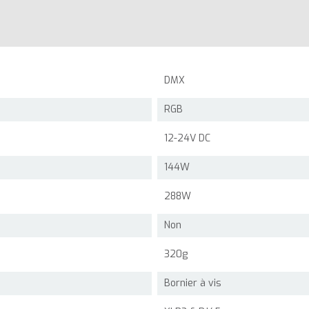
DMX
RGB
12-24V DC
144W
288W
Non
320g
Bornier à vis