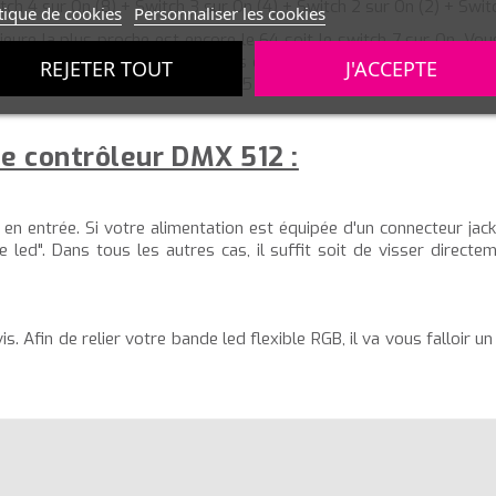
tch 4 sur On (8) + Switch 3 sur On (4) + Switch 2 sur On (2) + Swit
tique de cookies
Personnaliser les cookies
ieure la plus proche est encore le 64 soit le switch 7 sur On. Vou
supérieur à 80, nous le laissons donc sur Off. Vient ensuite le s
REJETER TOUT
J'ACCEPTE
onc mettre sur On les switch 7 et 5 pour assigner une adresse 80
le contrôleur DMX 512 :
en entrée. Si votre alimentation est équipée d'un connecteur jack f
ed". Dans tous les autres cas, il suffit soit de visser directement
s. Afin de relier votre bande led flexible RGB, il va vous falloir u