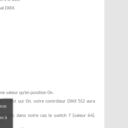
nal DMX.
ne valeur qu'en position On.
éro 5 est sur On, votre contrôleur DMX 512 aura
 nos
 proche, dans notre cas le switch 7 (valeur 64).
nt à
vé.