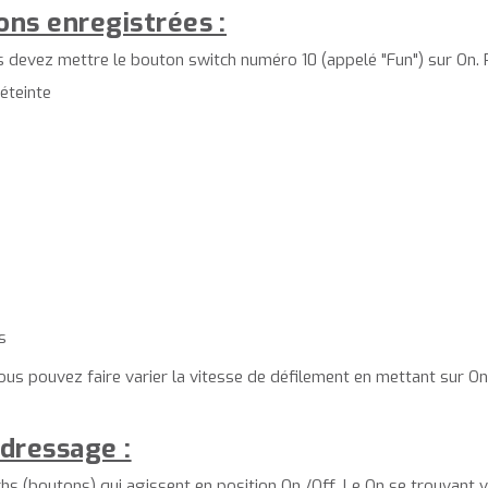
ns enregistrées :
us devez mettre le bouton switch numéro 10 (appelé "Fun") sur On. 
 éteinte
s
 pouvez faire varier la vitesse de défilement en mettant sur On 
dressage :
s (boutons) qui agissent en position On /Off. Le On se trouvant v