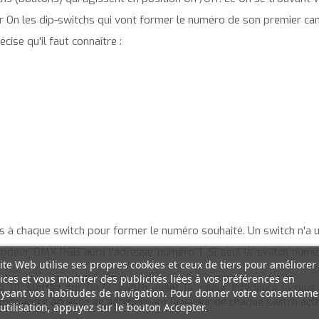
sur On les dip-switchs qui vont former le numéro de son premier ca
ise qu'il faut connaître :
es à chaque switch pour former le numéro souhaité. Un switch n'a u
écodeur DMX RGB aura l'adresse numéro 1. Si seul le switch num
ite Web utilise ses propres cookies et ceux de tiers pour améliorer
ices et vous montrer des publicités liées à vos préférences en
 111. Mettez sur On le switch ayant la valeur inférieure la plus
ysant vos habitudes de navigation. Pour donner votre consenteme
mer votre adresse en additionnant la valeur de chaque switch acti
utilisation, appuyez sur le bouton Accepter.