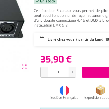
En stock
check
Ce décodeur 3 canaux vous permet de pilote
peut aussi fonctionner de façon autonome gr
d'une double connectique RJ45 et DMX 3 broch
installation DMX 512.
Livré chez vous à partir du Lundi 
35,90 €
zoom_out_map
s
remove
add
Société Française
Expédition sou