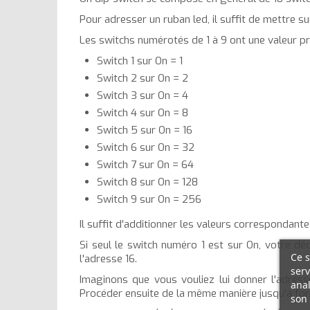
Pour adresser un ruban led, il suffit de mettre 
Les switchs numérotés de 1 à 9 ont une valeur préc
Switch 1 sur On = 1
Switch 2 sur On = 2
Switch 3 sur On = 4
Switch 4 sur On = 8
Switch 5 sur On = 16
Switch 6 sur On = 32
Switch 7 sur On = 64
Switch 8 sur On = 128
Switch 9 sur On = 256
Il suffit d'additionner les valeurs correspondant
Si seul le switch numéro 1 est sur On, votre d
Ce s
l'adresse 16.
serv
Imaginons que vous vouliez lui donner l'adresse
anal
Procéder ensuite de la même manière jusqu'à for
son 