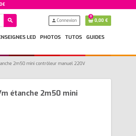
50€
0
search
Connexion
0,00 €
person
ENSEIGNES LED
PHOTOS
TUTOS
GUIDES
tanche 2m50 mini contrôleur manuel 220V
/m étanche 2m50 mini