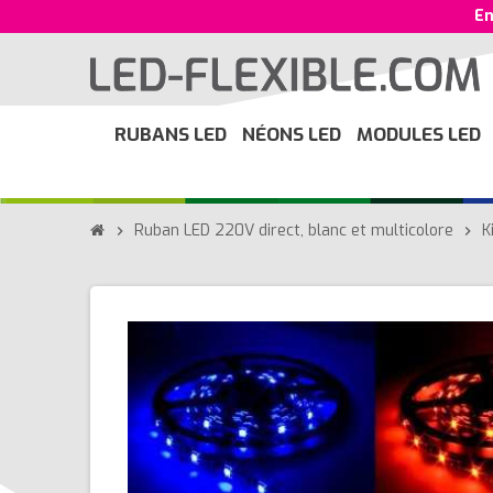
En
RUBANS LED
NÉONS LED
MODULES LED
Ruban LED 220V direct, blanc et multicolore
K
chevron_right
chevron_right