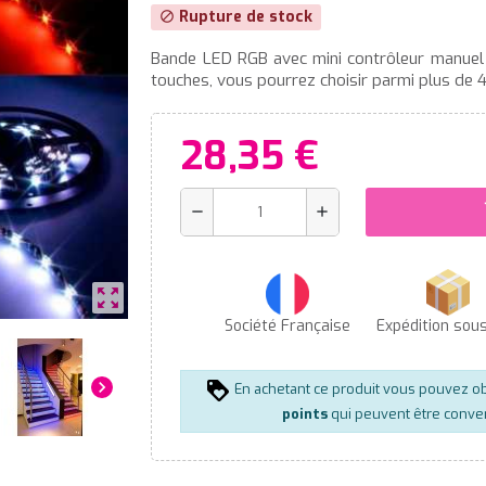
Rupture de stock
block
Bande LED RGB avec mini contrôleur manuel 
touches, vous pourrez choisir parmi plus de 
28,35 €
s
remove
add
zoom_out_map
Société Française
Expédition sou
chevron_right
En achetant ce produit vous pouvez o
points
qui peuvent être conver