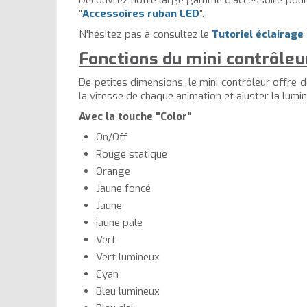
Découvrez notre large gamme d'accessoire pour re
"
Accessoires ruban LED
".
N'hésitez pas à consultez le
Tutoriel éclairag
Fonctions du mini contrôle
De petites dimensions, le mini contrôleur offre
la vitesse de chaque animation et ajuster la lumi
Avec la touche "Color"
On/Off
Rouge statique
Orange
Jaune foncé
Jaune
jaune pale
Vert
Vert lumineux
Cyan
Bleu lumineux