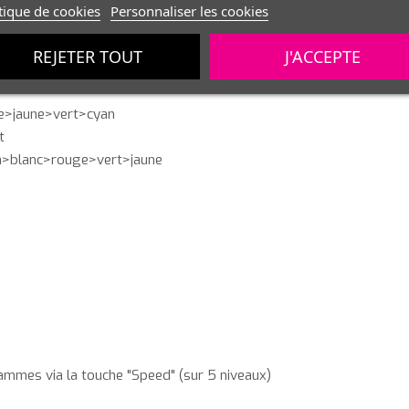
tique de cookies
Personnaliser les cookies
REJETER TOUT
J'ACCEPTE
ge>jaune>vert>cyan
t
an>blanc>rouge>vert>jaune
mmes via la touche "Speed" (sur 5 niveaux)