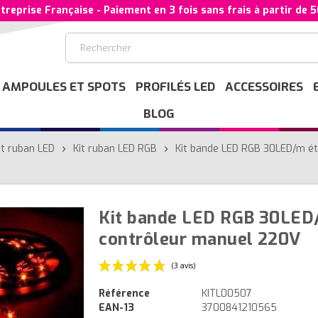
treprise Française - Paiement en 3 fois sans frais à partir de 
AMPOULES ET SPOTS
PROFILÉS LED
ACCESSOIRES
BLOG
it ruban LED
Kit ruban LED RGB
Kit bande LED RGB 30LED/m é
chevron_right
chevron_right
Kit bande LED RGB 30LED
contrôleur manuel 220V
Référence
KITL00507
EAN-13
3700841210565
(3 avis)