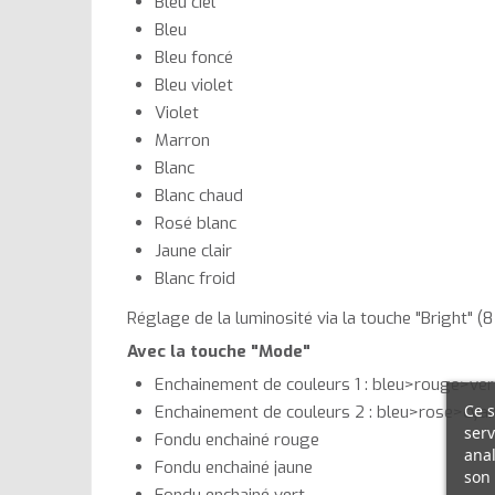
Bleu ciel
Bleu
Bleu foncé
Bleu violet
Violet
Marron
Blanc
Blanc chaud
Rosé blanc
Jaune clair
Blanc froid
Réglage de la luminosité via la touche "Bright" (8
Avec la touche "Mode"
Enchainement de couleurs 1 : bleu>rouge>ver
Ce s
Enchainement de couleurs 2 : bleu>rose>cy
serv
Fondu enchainé rouge
anal
Fondu enchainé jaune
son 