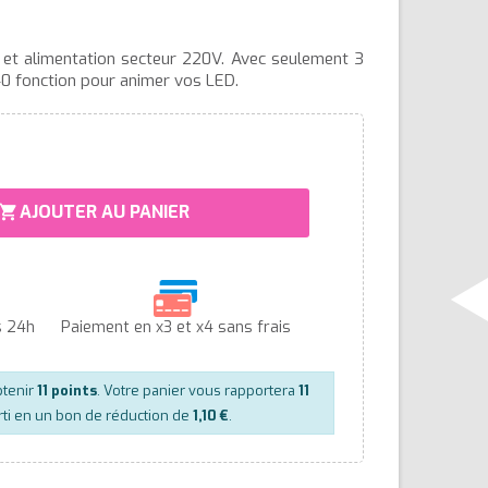
et alimentation secteur 220V. Avec seulement 3
40 fonction pour animer vos LED.
AJOUTER AU PANIER
hopping_cart
s 24h
Paiement en x3 et x4 sans frais
btenir
11
points
. Votre panier vous rapportera
11
ti en un bon de réduction de
1,10 €
.