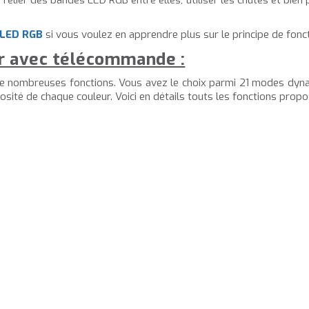
lier des bandes LED RGB entre elles, utiliser les chutes et bien 
e LED RGB
si vous voulez en apprendre plus sur le principe de fon
ur avec télécommande :
 de nombreuses fonctions. Vous avez le choix parmi 21 modes dyna
nosité de chaque couleur. Voici en détails touts les fonctions prop