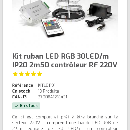
Kit ruban LED RGB 30LED/m
IP20 2m50 contrôleur RF 220V
Référence
KITL01191
En stock
18 Produits
EAN-13
3700841218431
En stock
check
Ce kit est complet et prêt à être branché sur le
secteur 220V. Il comprend une bande LED RGB de
2,5m équipée de 30 LED/m, un contrôleur