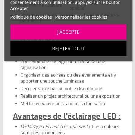
consentement à son utilisation, appuyez sur le bouton
diffusant dans un plexi
changement de couleurs
Accepter.
opaque
Mettre en valeur des contours (portes, fenêtres,
Politique de cookies
Personnaliser les cookies
plinthes...)
Sublimer des objets ou des meubles en éclairage
J'ACCEPTE
indirect (derrière un canapé, un lit, un meuble de
salon, une étagère...)
Créer une ambiance lumineuse spéciale pour une
REJETER TOUT
pièce
Concevoir une enseigne lumineuse ou une
signalisation
Organiser des soirées ou des événements et y
apporter une touche lumineuse
Décorer votre bar ou votre discothèque
Réaliser un projet architectural ou une exposition
Mettre en valeur un stand lors d'un salon
Avantages de l'éclairage LED :
L'éclairage LED est très puissant
et les couleurs
sont très prononcées