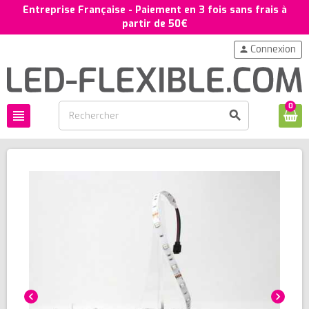
Entreprise Française - Paiement en 3 fois sans frais à
partir de 50€
Connexion
person
0
view_headline
search
chevron_left
chevron_right