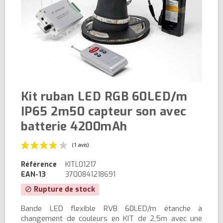
Kit ruban LED RGB 60LED/m
IP65 2m50 capteur son avec
batterie 4200mAh
Référence
KITL01217
EAN-13
3700841218691
Rupture de stock
block
Bande LED flexible RVB 60LED/m étanche à
(1 avis)
changement de couleurs en KIT de 2,5m avec une