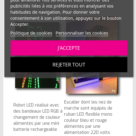
Toutes les chutes de
ruban LED flexible
sont
publicités liées à vos préférences en analysant vos
reconnectables et réutilisables
habitudes de navigation. Pour donner votre
consentement à son utilisation, appuyez sur le bouton
Accepter.
Politique de cookies
Personnaliser les cookies
J'ACCEPTE
REJETER TOUT
Escalier dont les nez de
Robot LED réalisé avec
marche sont équipés de
des bandeaux LED RGB à
ruban LED flexible mono
changement de couleur
couleur bleu et rouge
alimentés par une mini
alimentés par une
batterie rechargeable
alimentation 220 volts