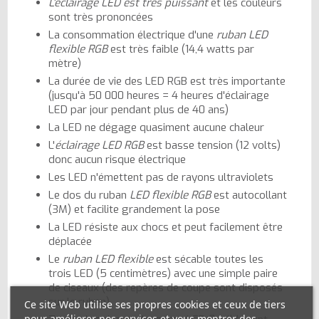
L'éclairage LED est très puissant
et les couleurs
sont très prononcées
La consommation électrique d'une
ruban LED
flexible RGB
est très faible (14,4 watts par
mètre)
La durée de vie des LED RGB est très importante
(jusqu'à 50 000 heures = 4 heures d'éclairage
LED par jour pendant plus de 40 ans)
La LED ne dégage quasiment aucune chaleur
L'
éclairage LED RGB
est basse tension (12 volts)
donc aucun risque électrique
Les LED n'émettent pas de rayons ultraviolets
Le dos du ruban
LED flexible RGB
est autocollant
(3M) et facilite grandement la pose
La LED résiste aux chocs et peut facilement être
déplacée
Le
ruban LED flexible
est sécable toutes les
trois LED (5 centimètres) avec une simple paire
de ciseaux (des repères de coupe sont disposés
sur le ruban)
Ce site Web utilise ses propres cookies et ceux de tiers
pour améliorer nos services et vous montrer des