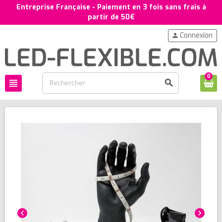
Entreprise Française - Paiement en 3 fois sans frais à
partir de 50€
Connexion
person
0
view_headline
search
chevron_left
chevron_right