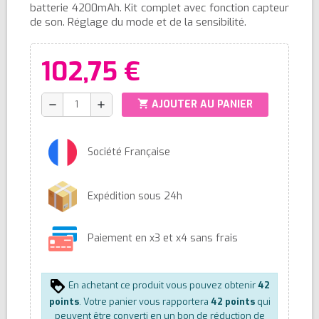
batterie 4200mAh. Kit complet avec fonction capteur
de son. Réglage du mode et de la sensibilité.
102,75 €
shopping_cart
AJOUTER AU PANIER
remove
add
Société Française
Expédition sous 24h
Paiement en x3 et x4 sans frais
En achetant ce produit vous pouvez obtenir
42
points
. Votre panier vous rapportera
42
points
qui
peuvent être converti en un bon de réduction de