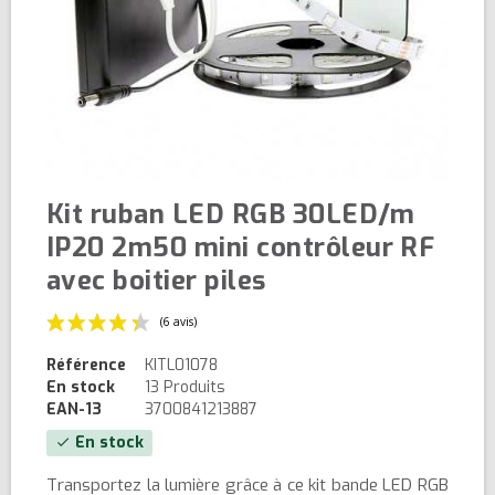
Kit ruban LED RGB 30LED/m
IP20 2m50 mini contrôleur RF
avec boitier piles
Référence
KITL01078
En stock
13 Produits
EAN-13
3700841213887
En stock
check
(6 avis)
Transportez la lumière grâce à ce kit bande LED RGB