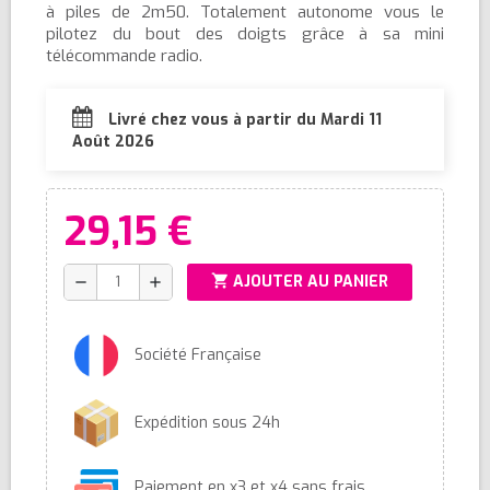
à piles de 2m50. Totalement autonome vous le
pilotez du bout des doigts grâce à sa mini
télécommande radio.
Livré chez vous à partir du Mardi 11
Août 2026
29,15 €
shopping_cart
AJOUTER AU PANIER
remove
add
Société Française
Expédition sous 24h
Paiement en x3 et x4 sans frais