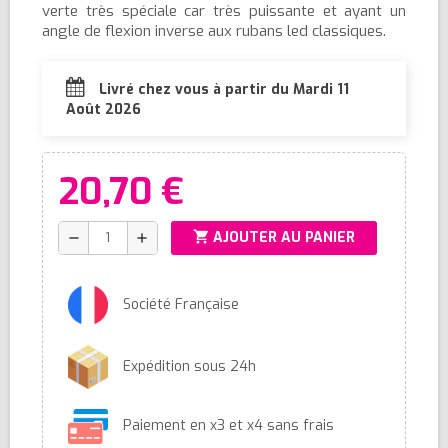
verte très spéciale car très puissante et ayant un
angle de flexion inverse aux rubans led classiques.
Livré chez vous à partir du Mardi 11
Août 2026
20,70 €
shopping_cart
AJOUTER AU PANIER
remove
add
Société Française
Expédition sous 24h
Paiement en x3 et x4 sans frais