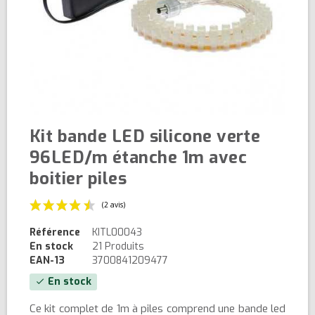
Kit bande LED silicone verte
96LED/m étanche 1m avec
boitier piles
Référence
KITL00043
En stock
21 Produits
EAN-13
3700841209477
En stock
check
(2 avis)
Ce kit complet de 1m à piles comprend une bande led