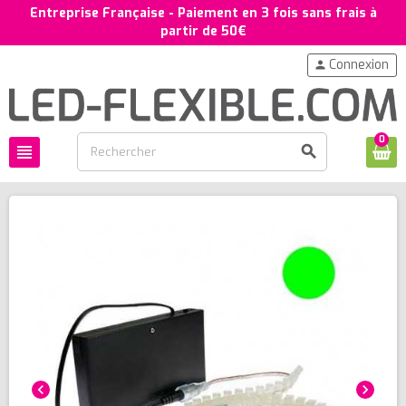
Entreprise Française - Paiement en 3 fois sans frais à
partir de 50€
Connexion
person
0
view_headline
search
chevron_left
chevron_right