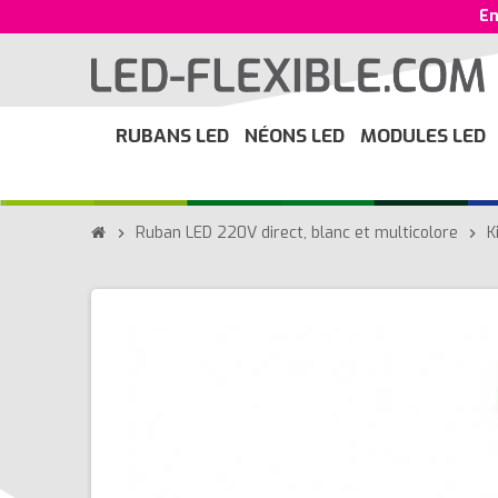
En
RUBANS LED
NÉONS LED
MODULES LED
Ruban LED 220V direct, blanc et multicolore
K
chevron_right
chevron_right