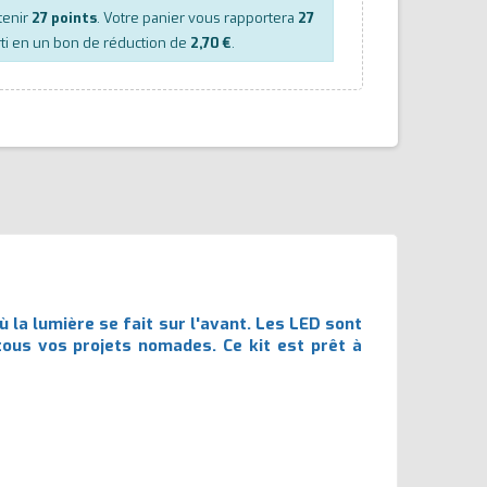
tenir
27
points
. Votre panier vous rapportera
27
ti en un bon de réduction de
2,70 €
.
ù la lumière se fait sur l'avant. Les LED sont
tous vos projets nomades. Ce kit est prêt à