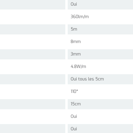
Oui
360lm/m
5m
8mm
3mm
4.8W/m
Oui tous les 5cm
110°
15cm
Oui
Oui