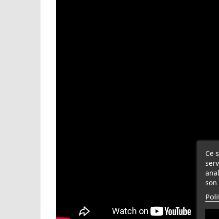
Ce s
serv
anal
son 
Poli