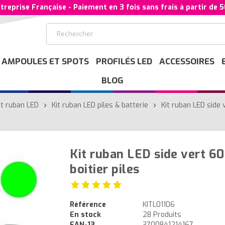
treprise Française - Paiement en 3 fois sans frais à partir de 
AMPOULES ET SPOTS
PROFILÉS LED
ACCESSOIRES
BLOG
it ruban LED
Kit ruban LED piles & batterie
Kit ruban LED side
chevron_right
chevron_right
Kit ruban LED side vert 
boitier piles
Référence
KITL01106
En stock
28 Produits
EAN-13
3700841214167