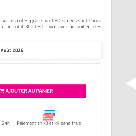
er sur les côtés grâce aux LED situées sur le bord
te au total 300 LED. Livré avec un boîtier piles
1 Août 2026
AJOUTER AU PANIER
hopping_cart
s 24h
Paiement en x3 et x4 sans frais