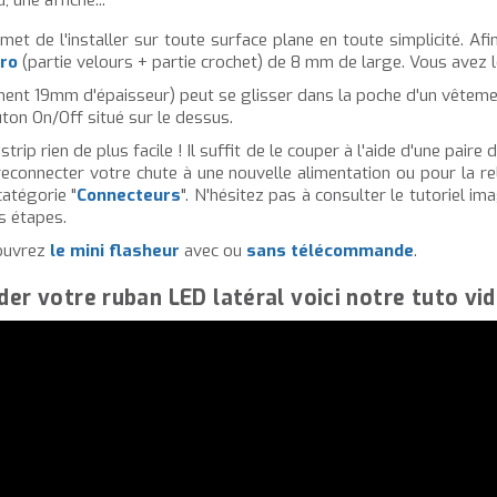
et de l'installer sur toute surface plane en toute simplicité. Afi
ro
(partie velours + partie crochet) de 8 mm de large. Vous avez le
ement 19mm d'épaisseur) peut se glisser dans la poche d'un vêteme
uton On/Off situé sur le dessus.
ip rien de plus facile ! Il suffit de le couper à l'aide d'une paire 
reconnecter votre chute à une nouvelle alimentation ou pour la re
atégorie "
Connecteurs
". N'hésitez pas à consulter le tutoriel im
es étapes.
couvrez
le mini flasheur
avec ou
sans télécommande
.
der votre ruban LED latéral voici notre tuto vid