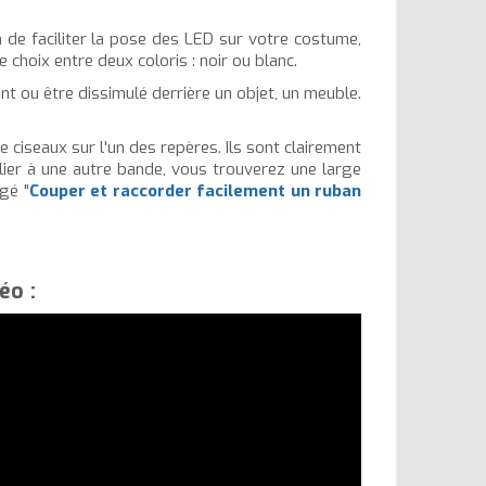
n de faciliter la pose des LED sur votre costume,
 choix entre deux coloris : noir ou blanc.
nt ou être dissimulé derrière un objet, un meuble.
de ciseaux sur l'un des repères. Ils sont clairement
lier à une autre bande, vous trouverez une large
agé "
Couper et raccorder facilement un ruban
éo :