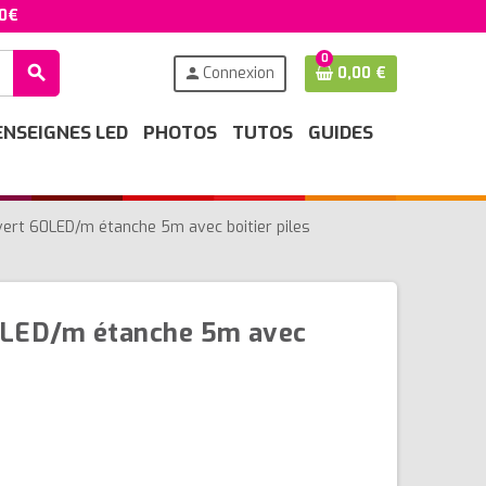
50€
0
search
Connexion
0,00 €
person
ENSEIGNES LED
PHOTOS
TUTOS
GUIDES
 vert 60LED/m étanche 5m avec boitier piles
60LED/m étanche 5m avec