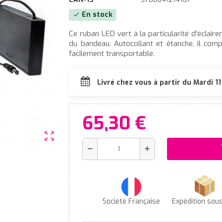
En stock
check
Ce ruban LED vert à la particularité d'éclair
du bandeau. Autocollant et étanche, il comp
facilement transportable.
Livré chez vous à partir du Mardi 1
65,30 €
zoom_out_map
s
remove
add
Société Française
Expédition sou