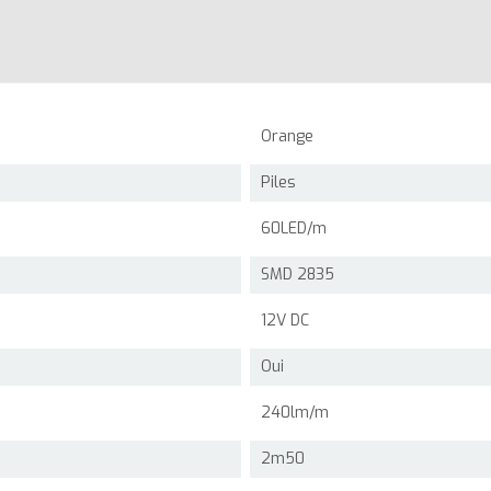
Orange
Piles
60LED/m
SMD 2835
12V DC
Oui
240lm/m
2m50