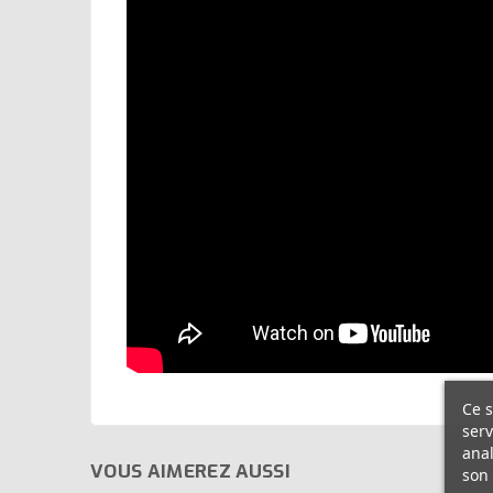
Ce s
serv
anal
VOUS AIMEREZ AUSSI
son 