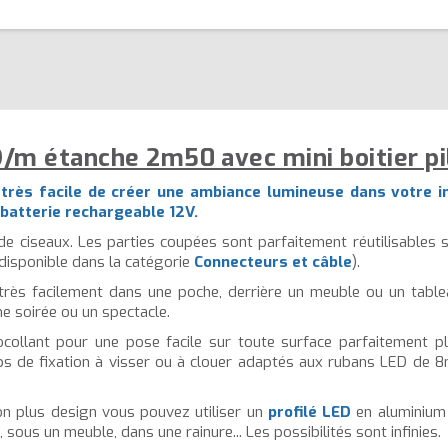
m étanche 2m50 avec mini boitier pil
a très facile de créer une ambiance lumineuse dans votre i
 batterie rechargeable 12V.
de ciseaux. Les parties coupées sont parfaitement réutilisables s
(disponible dans la catégorie
Connecteurs et câble
).
e très facilement dans une poche, derrière un meuble ou un tablea
e soirée ou un spectacle.
ollant pour une pose facile sur toute surface parfaitement pla
ps de fixation à visser ou à clouer adaptés aux rubans LED de 8m
on plus design vous pouvez utiliser un
profilé LED
en aluminium
 sous un meuble, dans une rainure... Les possibilités sont infinies.