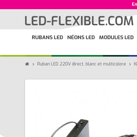
En
RUBANS LED
NÉONS LED
MODULES LED
Ruban LED 220V direct, blanc et multicolore
K
chevron_right
chevron_right