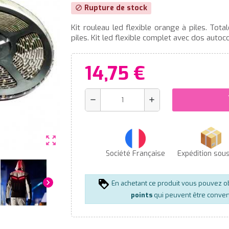
Rupture de stock
block
Kit rouleau led flexible orange à piles. Tot
piles. Kit led flexible complet avec dos autoco
14,75 €
s
remove
add
zoom_out_map
Société Française
Expédition sou
chevron_right
En achetant ce produit vous pouvez o
points
qui peuvent être conver