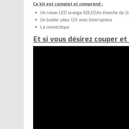
Ce kit est complet et comprend :
Un ruban LED orange 60LED/m étanche de 
Un boitier piles 12V avec interrupteur
La connectique
Et si vous désirez couper et