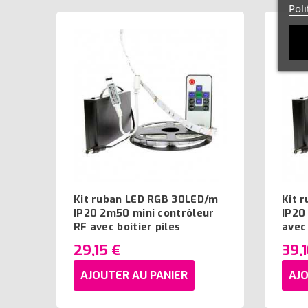
Poli
Kit ruban LED RGB 30LED/m
Kit 
IP20 2m50 mini contrôleur
IP20
RF avec boitier piles
avec 
29,15 €
39,
AJOUTER AU PANIER
AJO