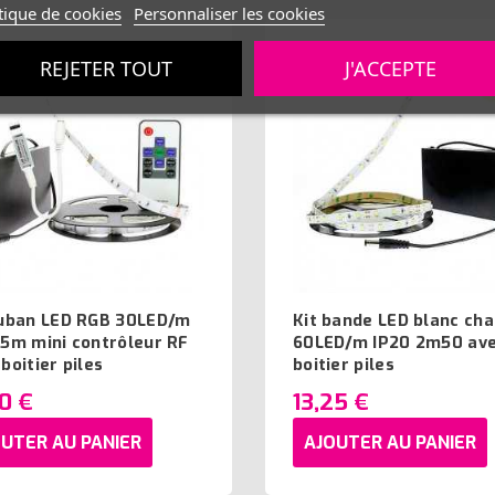
tique de cookies
Personnaliser les cookies
REJETER TOUT
J'ACCEPTE
ruban LED RGB 30LED/m
Kit bande LED blanc ch
 5m mini contrôleur RF
60LED/m IP20 2m50 av
boitier piles
boitier piles
10 €
13,25 €
UTER AU PANIER
AJOUTER AU PANIER