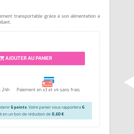
alement transportable grâce à son alimentation à
llant.
AJOUTER AU PANIER
hopping_cart
s 24h
Paiement en x3 et x4 sans frais
btenir
6
points
. Votre panier vous rapportera
6
ti en un bon de réduction de
0,60 €
.