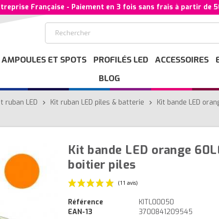
treprise Française - Paiement en 3 fois sans frais à partir de 
AMPOULES ET SPOTS
PROFILÉS LED
ACCESSOIRES
BLOG
it ruban LED
Kit ruban LED piles & batterie
Kit bande LED oran
chevron_right
chevron_right
Kit bande LED orange 60
boitier piles
Référence
KITL00050
EAN-13
3700841209545
(11 avis)