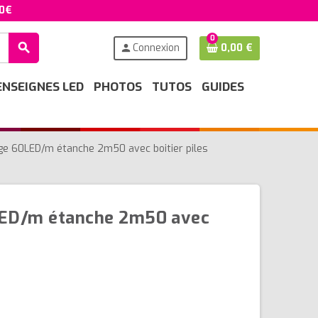
50€
0
search
Connexion
0,00 €
person
ENSEIGNES LED
PHOTOS
TUTOS
GUIDES
ge 60LED/m étanche 2m50 avec boitier piles
LED/m étanche 2m50 avec