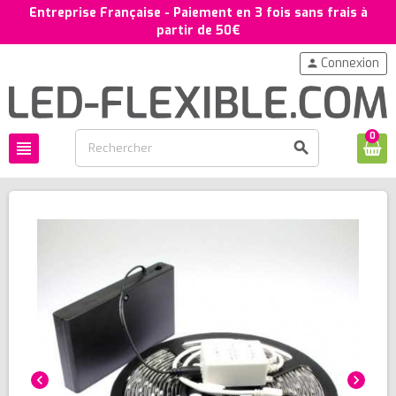
Entreprise Française - Paiement en 3 fois sans frais à
partir de 50€
Connexion
person
0
view_headline
search
chevron_left
chevron_right