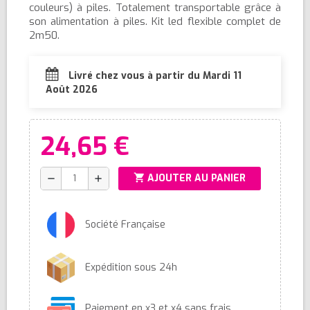
couleurs) à piles. Totalement transportable grâce à
son alimentation à piles. Kit led flexible complet de
2m50.
Livré chez vous à partir du Mardi 11
Août 2026
24,65 €
shopping_cart
AJOUTER AU PANIER
remove
add
Société Française
Expédition sous 24h
Paiement en x3 et x4 sans frais