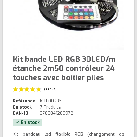
Kit bande LED RGB 30LED/m
étanche 2m50 contrôleur 24
touches avec boitier piles
Référence
KITL00285
En stock
7 Produits
EAN-13
3700841209972
En stock
check
(33 avis)
Kit bandeau led flexible RGB (changement de