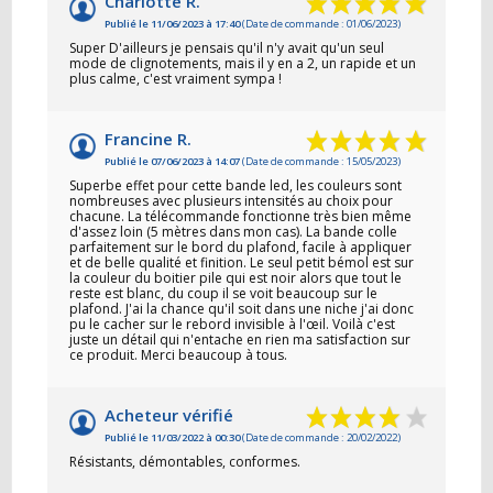
Charlotte R.
Publié le 11/06/2023 à 17:40
(Date de commande : 01/06/2023)
Super D'ailleurs je pensais qu'il n'y avait qu'un seul
mode de clignotements, mais il y en a 2, un rapide et un
plus calme, c'est vraiment sympa !
Francine R.
Publié le 07/06/2023 à 14:07
(Date de commande : 15/05/2023)
Superbe effet pour cette bande led, les couleurs sont
nombreuses avec plusieurs intensités au choix pour
chacune. La télécommande fonctionne très bien même
d'assez loin (5 mètres dans mon cas). La bande colle
parfaitement sur le bord du plafond, facile à appliquer
et de belle qualité et finition. Le seul petit bémol est sur
la couleur du boitier pile qui est noir alors que tout le
reste est blanc, du coup il se voit beaucoup sur le
plafond. J'ai la chance qu'il soit dans une niche j'ai donc
pu le cacher sur le rebord invisible à l'œil. Voilà c'est
juste un détail qui n'entache en rien ma satisfaction sur
ce produit. Merci beaucoup à tous.
Acheteur vérifié
Publié le 11/03/2022 à 00:30
(Date de commande : 20/02/2022)
Résistants, démontables, conformes.