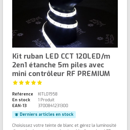
Kit ruban LED CCT 120LED/m
2en1 étanche 5m piles avec
mini contrôleur RF PREMIUM
Référence
KITL01958
En stock
1 Produit
EAN-13
3700841231300
Derniers articles en stock
notifications_active
Choisissez votre teinte de blanc et gérez la luminosité