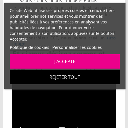
3200K, 4000K, 5000K, 5500K et 6000K
Extinction automatique au bout de 60 secondes
Ce site Web utilise ses propres cookies et ceux de tiers
2 modes d'animations (clignotement et fondu)
pour améliorer nos services et vous montrer des
publicités liées à vos préférences en analysant vos
7 niveaux de vitesse des animations
habitudes de navigation. Pour donner votre
Pour vous aider à installer et à paramétrer
consentement à son utilisation, appuyez sur le bouton
votre contrôleur CCT, nous avons créé un
tuto
Accepter.
imagé
.
Politique de cookies
Personnaliser les cookies
Et si vous désirez couper et
J'ACCEPTE
raccorder votre ruban LED
CCT voici notre tuto vidéo :
REJETER TOUT