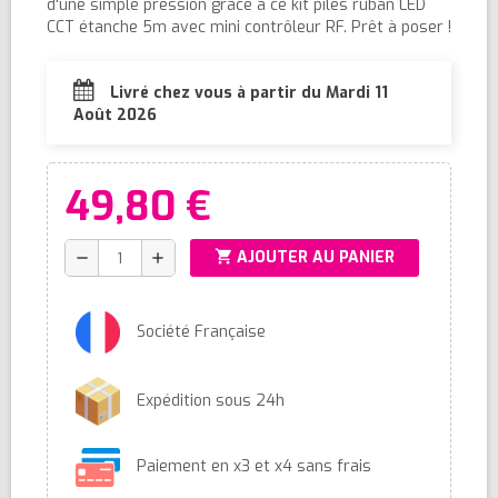
d'une simple pression grâce à ce kit piles ruban LED
CCT étanche 5m avec mini contrôleur RF. Prêt à poser !
Livré chez vous à partir du Mardi 11
Août 2026
49,80 €
shopping_cart
AJOUTER AU PANIER
remove
add
Société Française
Expédition sous 24h
Paiement en x3 et x4 sans frais