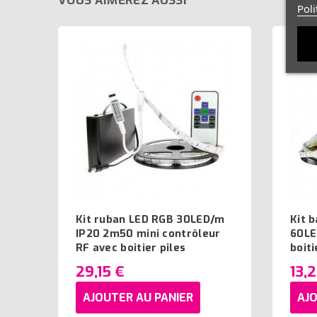
VOUS AIMEREZ AUSSI
Poli
Kit ruban LED RGB 30LED/m
Kit 
IP20 2m50 mini contrôleur
60LE
RF avec boitier piles
boiti
29,15 €
13,
AJOUTER AU PANIER
AJO