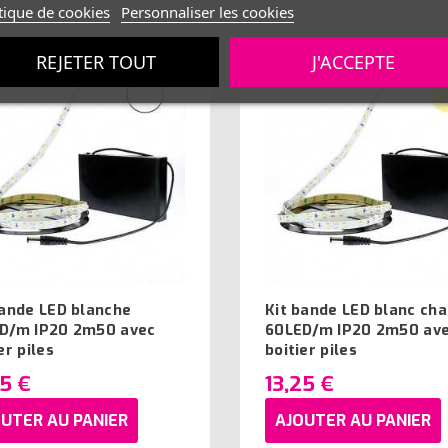
tique de cookies
Personnaliser les cookies
REJETER TOUT
J'ACCEPTE
bande LED blanche
Kit bande LED blanc ch
D/m IP20 2m50 avec
60LED/m IP20 2m50 av
er piles
boitier piles
25 €
13,25 €
UTER AU PANIER
AJOUTER AU PANIER