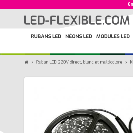
En
RUBANS LED
NÉONS LED
MODULES LED
Ruban LED 220V direct, blanc et multicolore
K
chevron_right
chevron_right