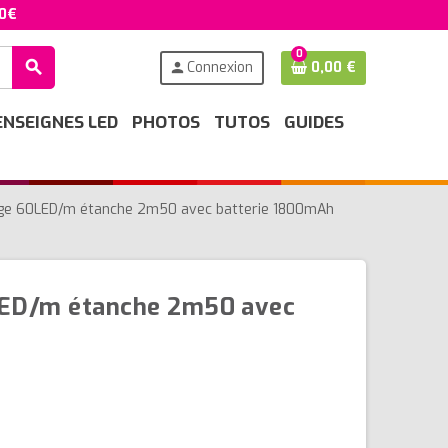
50€
0
search
Connexion
0,00 €
person
ENSEIGNES LED
PHOTOS
TUTOS
GUIDES
nge 60LED/m étanche 2m50 avec batterie 1800mAh
LED/m étanche 2m50 avec