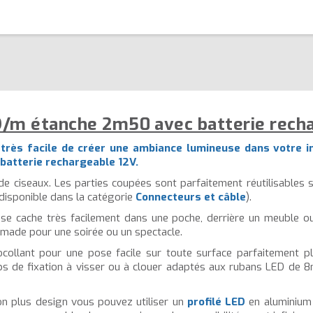
D/m étanche 2m50 avec batterie rech
a très facile de créer une ambiance lumineuse dans votre i
 batterie rechargeable 12V.
de ciseaux. Les parties coupées sont parfaitement réutilisables s
(disponible dans la catégorie
Connecteurs et câble
).
t se cache très facilement dans une poche, derrière un meuble ou
omade pour une soirée ou un spectacle.
ollant pour une pose facile sur toute surface parfaitement pla
ps de fixation à visser ou à clouer adaptés aux rubans LED de 8m
on plus design vous pouvez utiliser un
profilé LED
en aluminium