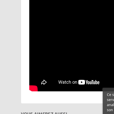
Ce s
serv
anal
son 