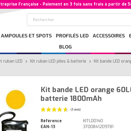
treprise Française - Paiement en 3 fois sans frais à partir de 
AMPOULES ET SPOTS
PROFILÉS LED
ACCESSOIRES
BLOG
it ruban LED
Kit ruban LED piles & batterie
Kit bande LED ora
chevron_right
chevron_right
Kit bande LED orange 60
batterie 1800mAh
Référence
KITL00140
EAN-13
3700841209781
(3 avis)