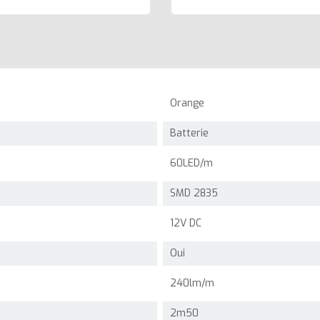
Orange
Batterie
60LED/m
SMD 2835
12V DC
Oui
240lm/m
2m50