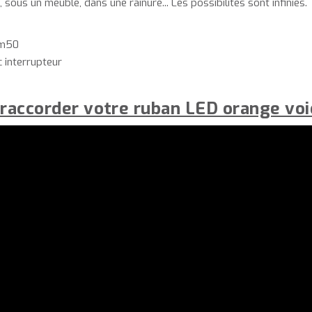
 sous un meuble, dans une rainure... Les possibilités sont infinies.
2m50
 interrupteur
 raccorder votre ruban LED orange voic