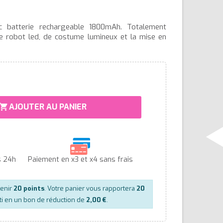
c batterie rechargeable 1800mAh. Totalement
 de robot led, de costume lumineux et la mise en
AJOUTER AU PANIER
hopping_cart
s 24h
Paiement en x3 et x4 sans frais
tenir
20
points
. Votre panier vous rapportera
20
ti en un bon de réduction de
2,00 €
.