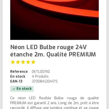
Néon LED Bulbe rouge 24V
étanche 2m. Qualité PREMIUM
Référence
DETL00150
En stock
4 Produits
EAN-13
3700841204175
En stock
check
Ce néon LED flexible Bulbe rouge de qualité
PREMIUM est garanti 2 ans. Long de 2m, prêt à être
raccordé, il diffuse une lumière continue et se coupe