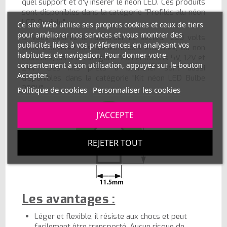
quel support et d'y insérer le néon LED. Ces produits
sont disponibles dans la catégorie "Profilés alu néon
LED flexible".
Ce site Web utilise ses propres cookies et ceux de tiers
pour améliorer nos services et vous montrer des
Si vous désirez le raccorder au secteur 220 volts
publicités liées à vos préférences en analysant vos
vous trouverez des alimentations étanches, ou non
habitudes de navigation. Pour donner votre
étanches, dans la catégorie "Alimentations 5V, 12V et
consentement à son utilisation, appuyez sur le bouton
24V". Des kits prêts à brancher sont aussi
Accepter.
disponibles dans la catégorie "Kit néon LED Bulbe
220V".
Politique de cookies
Personnaliser les cookies
J'ACCEPTE
REJETER TOUT
Les avantages :
Léger et flexible, il résiste aux chocs et peut
facilement être transporté. Aucun risque de