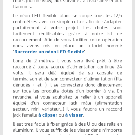
chocs (norme IK08), aux solvants, à l'eau salée et aux
flammes.
Le néon LED flexible blanc se coupe tous les 12,5
centimètres avec un simple cutter afin de s'adapter
parfaitement à votre projet. Les chutes sont
facilement réutilisables grâce à notre kit de
raccordement. Afin de vous faciliter cette opération
nous avons mis en place un tutoriel nommé
"
Raccorder un néon LED flexible
".
Long de 2 mètres il vous sera livré prêt à être
raccordé à toute source d'alimentation continue 24
volts. Il sera déjà équipé de sa capsule de
terminaison et de son connecteur d'alimentation (fils
dénudés + et -). Il se connectera donc directement
sur tous les produits dotés d'un bornier à vis. En
revanche, si vous souhaitez le relier à un appareil
équipé d'un connecteur jack mâle (alimentation
secteur, mini variateur...) il vous faudra un raccord
jack femelle
à clipser
ou
à visser
.
Il est très facile à fixer grâce à des U ou des rails en
aluminium. Il vous suffit de les visser dans n'importe