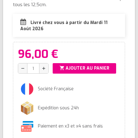
tous les 12,5cm.
Livré chez vous à partir du Mardi 11
Août 2026
96,00 €
shopping_cart
AJOUTER AU PANIER
remove
add
Société Française
Expédition sous 24h
Paiement en x3 et x4 sans frais