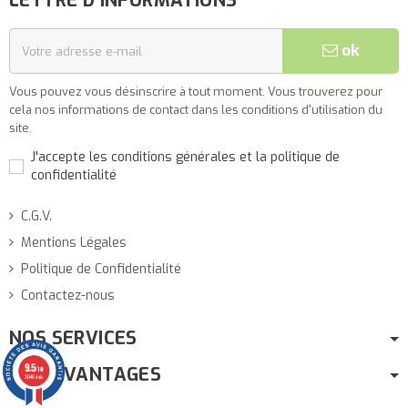
LETTRE D'INFORMATIONS
ok
Vous pouvez vous désinscrire à tout moment. Vous trouverez pour
cela nos informations de contact dans les conditions d'utilisation du
site.
J'accepte les conditions générales et la politique de
confidentialité
C.G.V.
Mentions Légales
Politique de Confidentialité
Contactez-nous
NOS SERVICES
9.5
NOS AVANTAGES
/10
3046 avis
(1 avis)