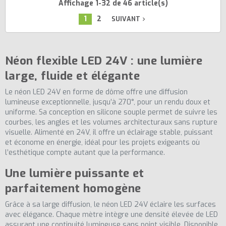
Affichage 1-32 de 46 article(s)
1
2
SUIVANT
navigate_next
Néon flexible LED 24V : une lumière
large, fluide et élégante
Le néon LED 24V en forme de dôme offre une diffusion
lumineuse exceptionnelle, jusqu’à 270°, pour un rendu doux et
uniforme. Sa conception en silicone souple permet de suivre les
courbes, les angles et les volumes architecturaux sans rupture
visuelle. Alimenté en 24V, il offre un éclairage stable, puissant
et économe en énergie, idéal pour les projets exigeants où
l’esthétique compte autant que la performance.
Une lumière puissante et
(2 avis)
parfaitement homogène
Grâce à sa large diffusion, le néon LED 24V éclaire les surfaces
avec élégance. Chaque mètre intègre une densité élevée de LED
assurant une continuité lumineuse sans point visible. Disponible