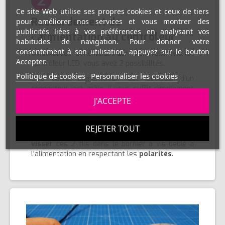
2
Ce site Web utilise ses propres cookies et ceux de tiers
Raccordement de
pour améliorer nos services et vous montrer des
publicités liées à vos préférences en analysant vos
l'alimentation au contrôleur
habitudes de navigation. Pour donner votre
consentement à son utilisation, appuyez sur le bouton
Vous devez donc raccorder électriquement le
Accepter.
contrôleur LED, vous avez 2 possibilités.
Politique de cookies
Personnaliser les cookies
Soit votre alimentation est équipée d'un
connecteur jack mâle, il vous suffit simplement
de
brancher
ce connecteur dans la prise
J'ACCEPTE
femelle du contrôleur.
Soit votre alimentation a 2 fils dénudés ( un fil +
REJETER TOUT
et un fil - ), dans ce cas vous devez juste venir
visser
ces 2 fils dans le bornier à vis dédié à
l'alimentation en respectant les
polarités
.