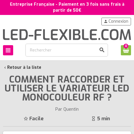
Entreprise Française - Paiement en 3 fois sans frais à
partir de 50€
Connexion
person
0
view_headline
search
Retour à la liste
chevron_left
COMMENT RACCORDER ET
UTILISER LE VARIATEUR LED
MONOCOULEUR RF ?
Par Quentin
Facile
5 min
star_border
hourglass_empty