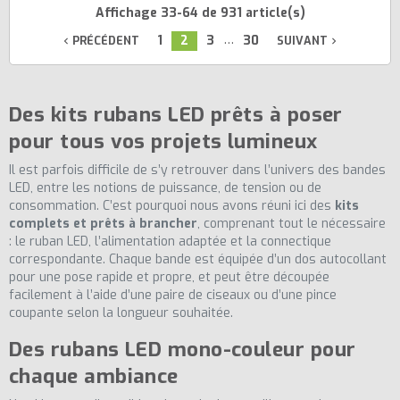
Affichage 33-64 de 931 article(s)
…
1
2
3
30
PRÉCÉDENT
SUIVANT
navigate_before
navigate_next
Des kits rubans LED prêts à poser
pour tous vos projets lumineux
Il est parfois difficile de s’y retrouver dans l’univers des bandes
LED, entre les notions de puissance, de tension ou de
consommation. C’est pourquoi nous avons réuni ici des
kits
complets et prêts à brancher
, comprenant tout le nécessaire
: le ruban LED, l’alimentation adaptée et la connectique
correspondante. Chaque bande est équipée d’un dos autocollant
pour une pose rapide et propre, et peut être découpée
facilement à l’aide d’une paire de ciseaux ou d’une pince
coupante selon la longueur souhaitée.
(2 avis)
Des rubans LED mono-couleur pour
chaque ambiance