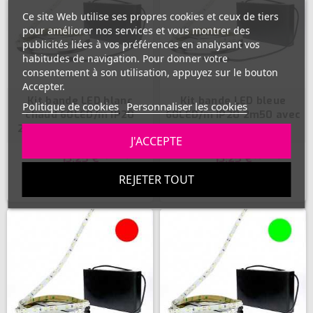
Ce site Web utilise ses propres cookies et ceux de tiers
pour améliorer nos services et vous montrer des
publicités liées à vos préférences en analysant vos
habitudes de navigation. Pour donner votre
(63 avis)
consentement à son utilisation, appuyez sur le bouton
Accepter.
Kit bande LED blanc
Kit bande LED bleue
Politique de cookies
Personnaliser les cookies
chaud 60LED/m IP20
60LED/m IP20 2m50 avec
2m50 avec boitier piles
boitier piles
J'ACCEPTE
13,25 €
13,25 €
REJETER TOUT
ACHETER
ACHETER