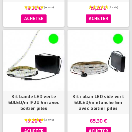
(2 avis)
19,20 €
19,20 €
ACHETER
ACHETER
Kit bande LED verte
Kit ruban LED side vert
60LED/m IP20 5m avec
60LED/m étanche 5m
boitier piles
avec boitier piles
19,20 €
65,30 €
ACHETER
ACHETER