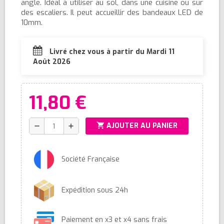
angle. Idéal à utiliser au sol, dans une cuisine ou sur
des escaliers. Il peut accueillir des bandeaux LED de
10mm.
Livré chez vous à partir du Mardi 11
Août 2026
11,80 €
shopping_cart
AJOUTER AU PANIER
remove
add
Société Française
Expédition sous 24h
Paiement en x3 et x4 sans frais