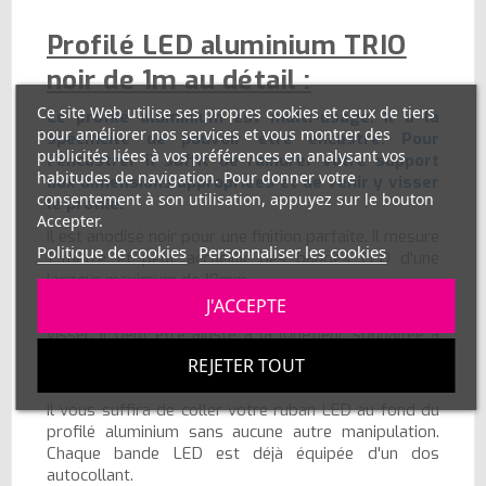
Profilé LED aluminium TRIO
noir de 1m au détail :
Ce site Web utilise ses propres cookies et ceux de tiers
Ce profilé aluminium est multi-usage. Il a la
pour améliorer nos services et vous montrer des
spécificité de pouvoir être encastré. Pour
publicités liées à vos préférences en analysant vos
l'encastrer il suffit de rainurer votre support
habitudes de navigation. Pour donner votre
aux dimensions appropriées et de venir y visser
consentement à son utilisation, appuyez sur le bouton
le profilé.
Accepter.
Il est anodisé noir pour une finition parfaite. Il mesure
Politique de cookies
Personnaliser les cookies
1 mètre et peut accueillir des bandes LED d'une
largeur maximum de 10mm.
J'ACCEPTE
Très simple à fixer, vous pourrez le coller ou le
visser. Il peut être ajusté à la longueur souhaitée à
l'aide d'une scie à métaux. L'aluminium est un métal
REJETER TOUT
tendre et facile à travailler.
Il vous suffira de coller votre ruban LED au fond du
profilé aluminium sans aucune autre manipulation.
Chaque bande LED est déjà équipée d'un dos
autocollant.