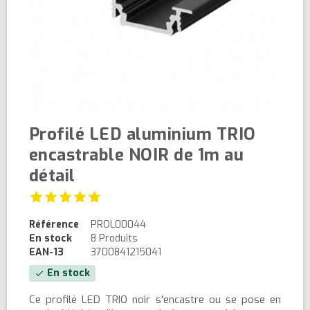
Profilé LED aluminium TRIO
encastrable NOIR de 1m au
détail
Référence
PROL00044
En stock
8 Produits
EAN-13
3700841215041
En stock
check
Ce profilé LED TRIO noir s'encastre ou se pose en