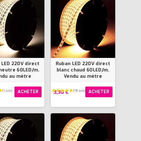
 LED 220V direct
Ruban LED 220V direct
 neutre 60LED/m.
blanc chaud 60LED/m.
ndu au mètre
Vendu au mètre
3,90 €
ACHETER
ACHETER
(8 avis)