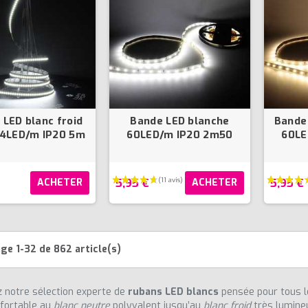
(45 avis)
 LED blanc froid
Bande LED blanche
Bande
04LED/m IP20 5m
60LED/m IP20 2m50
60LE
5,95 €
5,95 €
ACHETER
ACHETER
ge 1-32 de 862 article(s)
 notre sélection experte de
rubans LED blancs
pensée pour tous le
fortable au
blanc neutre
polyvalent jusqu’au
blanc froid
très lumineu