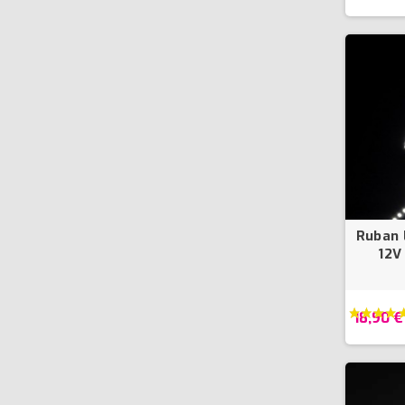
Ruban 
12V
18,90 €