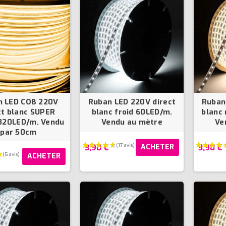
n LED COB 220V
Ruban LED 220V direct
Ruban
ct blanc SUPER
blanc froid 60LED/m.
blanc
320LED/m. Vendu
Vendu au mètre
Ve
par 50cm
3,90 €
3,90 €
ACHETER
ACHETER