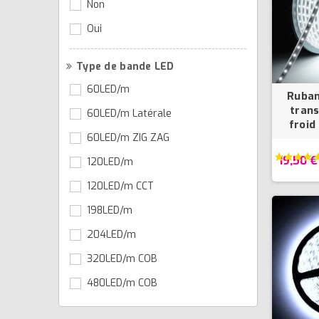
Non
Oui
Type de bande LED
60LED/m
Ruban
trans
60LED/m Latérale
froid
60LED/m ZIG ZAG
19,50 €
120LED/m
120LED/m CCT
198LED/m
204LED/m
320LED/m COB
480LED/m COB