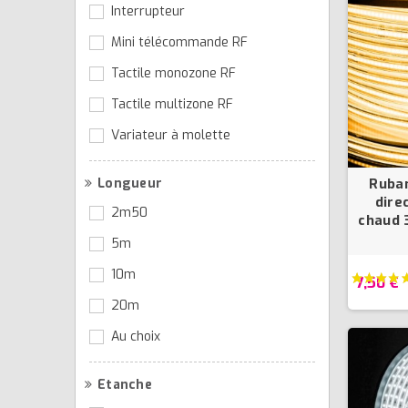
Interrupteur
Mini télécommande RF
Tactile monozone RF
Tactile multizone RF
Variateur à molette
Longueur
Ruba
dire
2m50
chaud 
5m
10m
7,50 €
20m
Au choix
Etanche