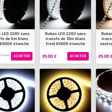
(8 avis)
 LED 220V sans
Ruban LED 220V sans
Ruban
fo de 5m blanc
transfo de 10m blanc
trans
 6500K étanche
froid 6500K étanche
neutr
39,00 €
39,00 
ACHETER
ACHETER