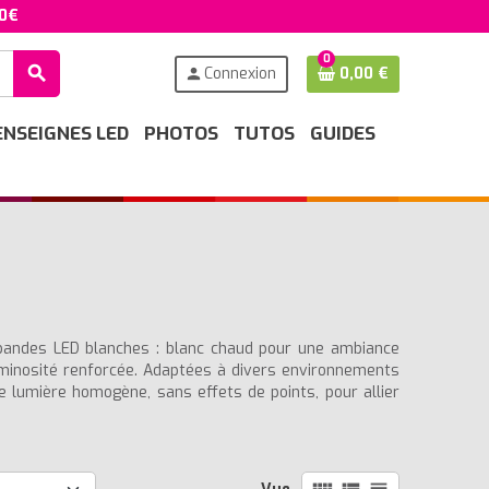
50€
0
search
Connexion
0,00 €
person
ENSEIGNES LED
PHOTOS
TUTOS
GUIDES
 bandes LED blanches : blanc chaud pour une ambiance
uminosité renforcée. Adaptées à divers environnements
ne lumière homogène, sans effets de points, pour allier