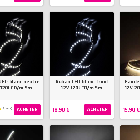
LED blanc neutre
Ruban LED blanc froid
Bande
 120LED/m 5m
12V 120LED/m 5m
12V 2
18,90 €
19,90 
ACHETER
ACHETER