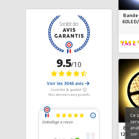
Bande 
60LED
7,45 €
Ce s
serv
anal
Bande 
son 
12V 60