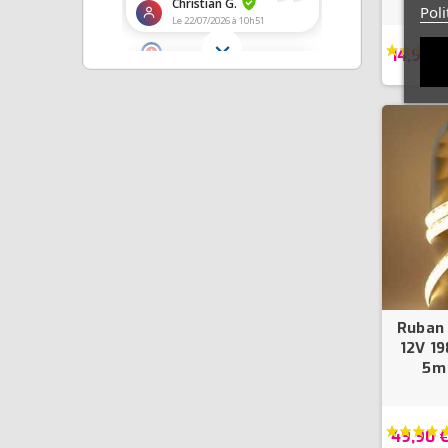
Poli
14,90 €
Ruban 
12V 1
5m
49,90 