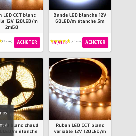
n LED CCT blanc
Bande LED blanche 12V
ble 12V 120LED/m
60LED/m étanche 5m
2m50
€
14,90 €
ACHETER
ACHETER
(17 avis)
 nos
nt à
 LED blanc chaud
Ruban LED CCT blanc
20LED/m étanche
variable 12V 120LED/m