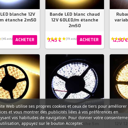
LED blanche 12V
Bande LED blanc chaud
Ruba
/m étanche 2m50
12V 60LED/m étanche
varia
2m50
7,45 €
12,50 
ACHETER
ACHETER
(5 avis)
ite Web utilise ses propres cookies et ceux de tiers pour améliorer
ices et vous montrer des publicités liées à vos préférences en
ysant vos habitudes de navigation. Pour donner votre consenteme
LED blanc chaud
Bande LED blanche 12V
Bande
utilisation, appuyez sur le bouton Accepter.
LED/m étanche 5m
120LED/m étanche 5m
12V 1