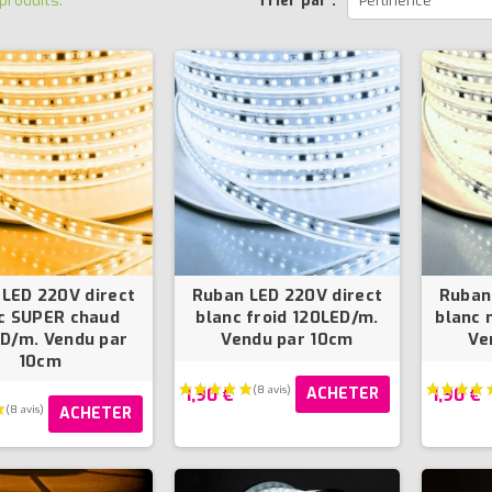
 produits.
Trier par :
Pertinence
LED 220V direct
Ruban LED 220V direct
Ruban
c SUPER chaud
blanc froid 120LED/m.
blanc 
D/m. Vendu par
Vendu par 10cm
Ve
10cm
1,90 €
1,90 €
ACHETER
ACHETER