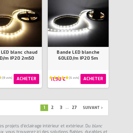
(19 avis)
 LED blanc chaud
Bande LED blanche
D/m IP20 2m50
60LED/m IP20 5m
11,90 €
ACHETER
ACHETER
…
1
2
3
27
SUIVANT
navigate_next
s projets d’éclairage intérieur et extérieur. Du
blanc
x, vous trouverez ici des solutions fiables, durables et