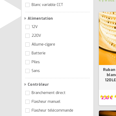
Il y a 862
Blanc variable CCT
Alimentation
12V
220V
Allume-cigare
Batterie
Piles
Ruban 
Sans
blan
120LE
Contrôleur
Branchement direct
2,10 €
Flasheur manuel
Flasheur télécommande