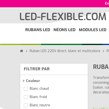
En
RUBANS LED
NÉONS LED
MODULES LED
Ruban LED 220V direct, blanc et multicolore
R
chevron_right
chevron_right
RUBA
FILTRER PAR
Transform
Couleur
cocooning
(salon, c
Blanc chaud
décoration
Blanc froid
Blanc neutre