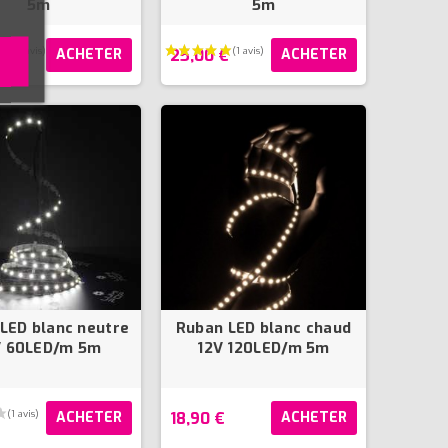
5m
5m
€
25,00 €
ACHETER
ACHETER
LED blanc neutre
Ruban LED blanc chaud
V 60LED/m 5m
12V 120LED/m 5m
18,90 €
ACHETER
ACHETER