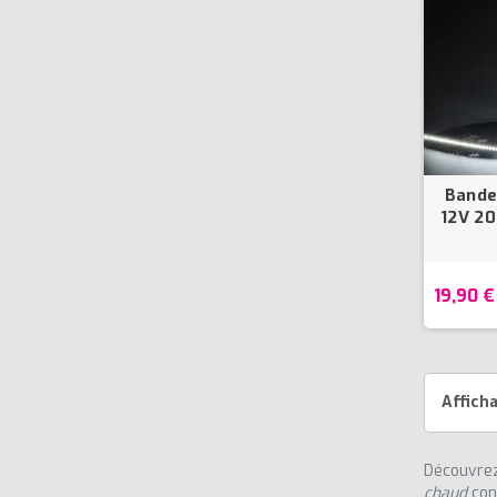
Bande
12V 2
19,90 €
Afficha
Découvrez
chaud
con