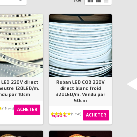
view_comfy
view_list
view_headline
Vue
 LED 220V direct
Ruban LED COB 220V
neutre 120LED/m.
direct blanc froid
ndu par 10cm
320LED/m. Vendu par
50cm
ACHETER
6,50 €
ACHETER