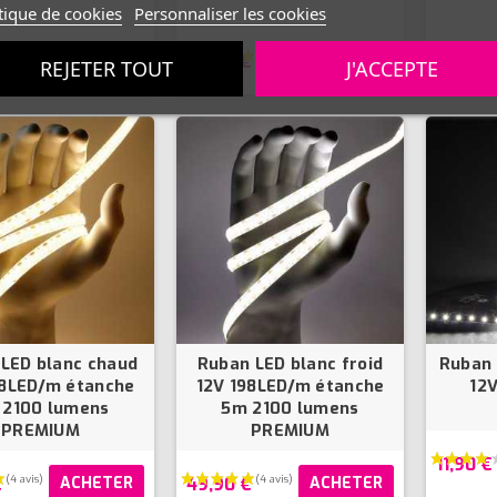
tique de cookies
Personnaliser les cookies
24,90 €
24,90 
ACHETER
ACHETER
REJETER TOUT
J'ACCEPTE
(1 avis)
LED blanc chaud
Ruban LED blanc froid
Ruban 
98LED/m étanche
12V 198LED/m étanche
12
 2100 lumens
5m 2100 lumens
PREMIUM
PREMIUM
11,90 €
€
49,90 €
ACHETER
ACHETER