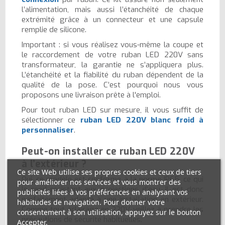
l’alimentation, mais aussi l’étanchéité de chaque
extrémité grâce à un connecteur et une capsule
remplie de silicone.
Important : si vous réalisez vous-même la coupe et
le raccordement de votre ruban LED 220V sans
transformateur, la garantie ne s’appliquera plus.
L’étanchéité et la fiabilité du ruban dépendent de la
qualité de la pose. C’est pourquoi nous vous
proposons une livraison prête à l'emploi.
Pour tout ruban LED sur mesure, il vous suffit de
sélectionner ce
ruban LED 220V blanc froid à
personnaliser
.
Peut-on installer ce ruban LED 220V
à l’extérieur ?
Ce site Web utilise ses propres cookies et ceux de tiers
Oui, ce modèle est conforme à la norme IP65, ce qui
pour améliorer nos services et vous montrer des
le rend résistant aux projections d’eau. Il est donc
publicités liées à vos préférences en analysant vos
parfaitement adapté à une installation en extérieur.
habitudes de navigation. Pour donner votre
Comme tout éclairage en 220V, veillez à prendre les
consentement à son utilisation, appuyez sur le bouton
précautions de sécurité habituelles.
Accepter.