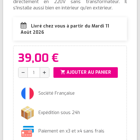
directement en 220V sans transformateur. Il
s'installe aussi bien en intérieur qu'en extérieur.
Livré chez vous à partir du Mardi 11
Août 2026
39,00 €
shopping_cart
AJOUTER AU PANIER
remove
add
Société Française
Expédition sous 24h
Paiement en x3 et x4 sans frais