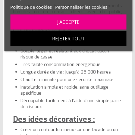
Pour une installation dans des environnements
Politique de cookies
Personnaliser les cookies
humides ou en contact direct avec du public,
privilégiez plutôt des rubans LED en basse tension
J'ACCEPTE
(12V ou 24V), conformes aux normes de sécurité
pour ces usages spécifiques.
REJETER TOUT
Les avantages :
Souple, léger et résistant aux chocs : aucun
risque de casse
Très faible consommation énergétique
Longue durée de vie : jusqu’à 25 000 heures
Chauffe minimale pour une sécurité maximale
Installation simple et rapide, sans outillage
spécifique
Découpable facilement à l’aide d’une simple paire
de ciseaux
Des idées décoratives :
Créer un contour lumineux sur une façade ou un