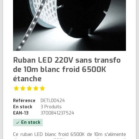
Ruban LED 220V sans transfo
de 10m blanc froid 6500K
étanche
Référence
DETL00424
En stock
3 Produits
EAN-13
3700841237524
En stock
check
Ce ruban LED blanc froid 6500K de 10m s'alimente