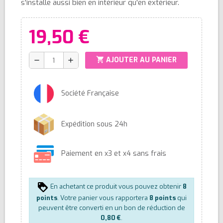
s'installe aussi bien en intérieur qu'en extérieur.
19,50 €
shopping_cart
AJOUTER AU PANIER
remove
add
Société Française
Expédition sous 24h
Paiement en x3 et x4 sans frais
En achetant ce produit vous pouvez obtenir
8
points
. Votre panier vous rapportera
8
points
qui
peuvent être converti en un bon de réduction de
0,80 €
.