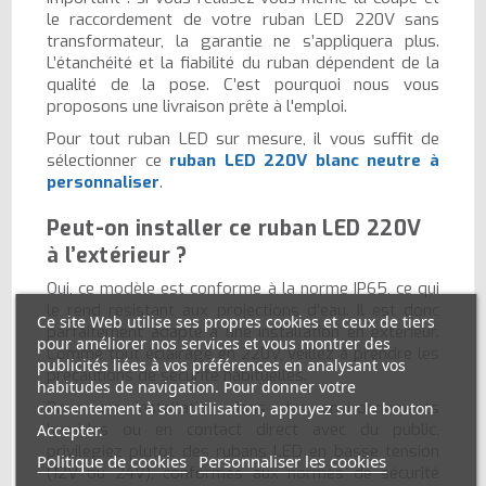
le raccordement de votre ruban LED 220V sans
transformateur, la garantie ne s’appliquera plus.
L’étanchéité et la fiabilité du ruban dépendent de la
qualité de la pose. C’est pourquoi nous vous
proposons une livraison prête à l'emploi.
Pour tout ruban LED sur mesure, il vous suffit de
sélectionner ce
ruban LED 220V blanc neutre à
personnaliser
.
Peut-on installer ce ruban LED 220V
à l’extérieur ?
Oui, ce modèle est conforme à la norme IP65, ce qui
le rend résistant aux projections d’eau. Il est donc
Ce site Web utilise ses propres cookies et ceux de tiers
parfaitement adapté à une installation en extérieur.
pour améliorer nos services et vous montrer des
Comme tout éclairage en 220V, veillez à prendre les
publicités liées à vos préférences en analysant vos
précautions de sécurité habituelles.
habitudes de navigation. Pour donner votre
Pour une installation dans des environnements
consentement à son utilisation, appuyez sur le bouton
humides ou en contact direct avec du public,
Accepter.
privilégiez plutôt des rubans LED en basse tension
Politique de cookies
Personnaliser les cookies
(12V ou 24V), conformes aux normes de sécurité