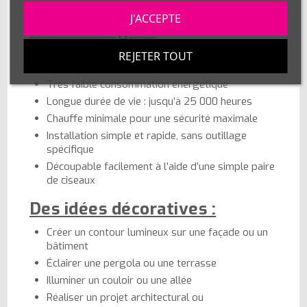
pour ces usages spécifiques.
J'ACCEPTE
Les avantages :
Souple, léger et résistant aux chocs : aucun
REJETER TOUT
risque de casse
Très faible consommation énergétique
Longue durée de vie : jusqu’à 25 000 heures
Chauffe minimale pour une sécurité maximale
Installation simple et rapide, sans outillage
spécifique
Découpable facilement à l’aide d’une simple paire
de ciseaux
Des idées décoratives :
Créer un contour lumineux sur une façade ou un
bâtiment
Éclairer une pergola ou une terrasse
Illuminer un couloir ou une allée
Réaliser un projet architectural ou