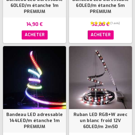
60LED/m étanche 1m
60LED/m étanche 5m
PREMIUM
PREMIUM
14,90 €
52,00 €
ACHETER
ACHETER
(6 avis)
Bandeau LED adressable
Ruban LED RGB+W avec
144LED/m étanche 1m
un blanc froid 12V
PREMIUM
60LED/m 2m50