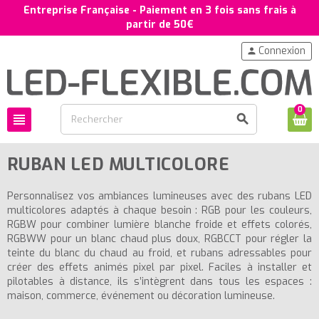
Entreprise Française - Paiement en 3 fois sans frais à
partir de 50€
Connexion
person
0
view_headline
search
RUBAN LED MULTICOLORE
Personnalisez vos ambiances lumineuses avec des rubans LED
multicolores adaptés à chaque besoin : RGB pour les couleurs,
RGBW pour combiner lumière blanche froide et effets colorés,
RGBWW pour un blanc chaud plus doux, RGBCCT pour régler la
teinte du blanc du chaud au froid, et rubans adressables pour
créer des effets animés pixel par pixel. Faciles à installer et
pilotables à distance, ils s’intègrent dans tous les espaces :
maison, commerce, événement ou décoration lumineuse.