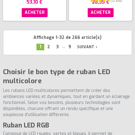
53,10 €
28,35 €
ACHETER
ACHETER
Affichage 1-32 de 266 article(s)
…
1
2
3
9
SUIVANT
navigate_next
Choisir le bon type de ruban LED
multicolore
Les rubans LED multicolores permettent de créer des
ambiances variées et dynamiques, tout en gardant un éclairage
fonctionnel. Selon vos besoins, plusieurs technologies sont
disponibles, chacune offrant un rendu spécifique et une
souplesse d’utilisation différente.
Ruban LED RGB
(2 avis)
Composé de LED rouges, vertes et bleues, il permet de