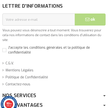
LETTRE D'INFORMATIONS
(1 avis)
ok
Vous pouvez vous désinscrire à tout moment. Vous trouverez pour
cela nos informations de contact dans les conditions d'utilisation du
site.
J'accepte les conditions générales et la politique de
confidentialité
C.G.V.
Mentions Légales
Politique de Confidentialité
Contactez-nous
NOS SERVICES
9.5
NOS AVANTAGES
/10
3046 avis