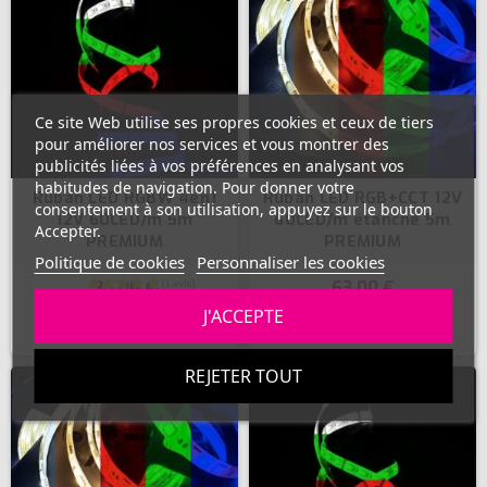
Ce site Web utilise ses propres cookies et ceux de tiers
pour améliorer nos services et vous montrer des
publicités liées à vos préférences en analysant vos
habitudes de navigation. Pour donner votre
Ruban LED RGBW 4en1
Ruban LED RGB+CCT 12V
consentement à son utilisation, appuyez sur le bouton
12V 60LED/m 5m
60LED/m étanche 5m
Accepter.
PREMIUM
PREMIUM
Politique de cookies
Personnaliser les cookies
35,00 €
63,00 €
J'ACCEPTE
ACHETER
ACHETER
REJETER TOUT