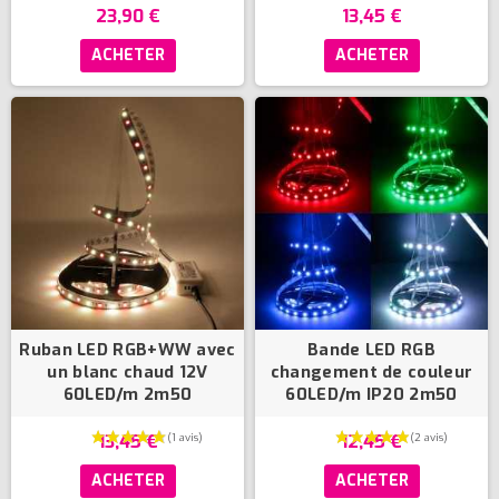
23,90 €
13,45 €
ACHETER
ACHETER
Ruban LED RGB+WW avec
Bande LED RGB
un blanc chaud 12V
changement de couleur
60LED/m 2m50
60LED/m IP20 2m50
13,45 €
12,45 €
ACHETER
ACHETER