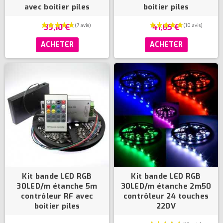
avec boitier piles
boitier piles
39,10 €
41,65 €
ACHETER
ACHETER
(1 avis)
Kit bande LED RGB
Kit bande LED RGB
30LED/m étanche 5m
30LED/m étanche 2m50
contrôleur RF avec
contrôleur 24 touches
boitier piles
220V