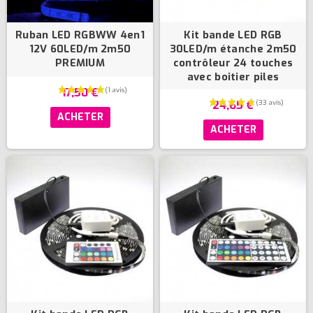
Ruban LED RGBWW 4en1
Kit bande LED RGB
12V 60LED/m 2m50
30LED/m étanche 2m50
PREMIUM
contrôleur 24 touches
avec boitier piles
17,50 €
24,65 €
ACHETER
ACHETER